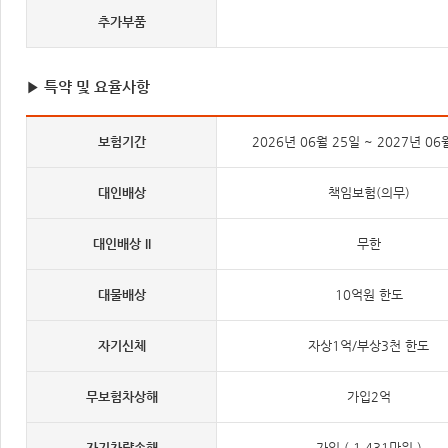
추가부품
▶ 특약 및 요율사항
보험기간
2026년 06월 25일 ~ 2027년 06
대인배상
책임보험(의무)
대인배상 II
무한
대물배상
10억원 한도
자기신체
자상1억/부상3천 한도
무보험차상해
가입2억
자기차량손해
가입 ( 1,431만원 )