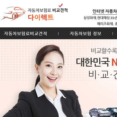
자동차보험료
비교견적
인터넷 자동
다
이
렉
트
삼성화재,현대해상,kb
메리츠화재, 
자동차보험료비교견적
자동차보험 정보
|
|