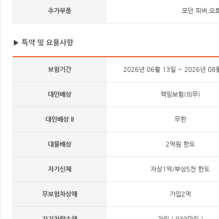
추가부품
모던 피버,오
▶ 특약 및 요율사항
보험기간
2026년 06월 13일 ~ 2026년 08
대인배상
책임보험(의무)
대인배상 II
무한
대물배상
2억원 한도
자기신체
자상1억/부상5천 한도
무보험차상해
가입2억
자기차량손해
가입 ( 930만원 )