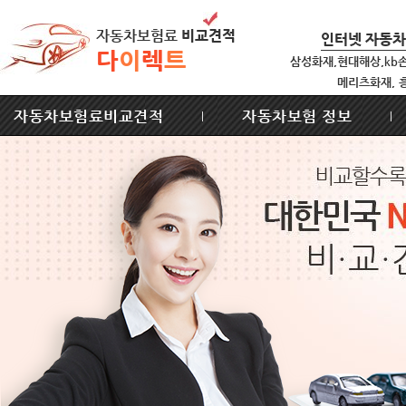
자동차보험료
비교견적
인터넷 자동
다
이
렉
트
삼성화재,현대해상,kb
메리츠화재, 
자동차보험료비교견적
자동차보험 정보
|
|