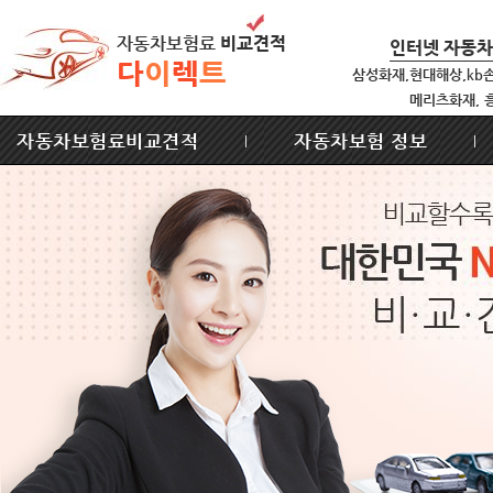
자동차보험료
비교견적
인터넷 자동
다
이
렉
트
삼성화재,현대해상,kb
메리츠화재, 
자동차보험료비교견적
자동차보험 정보
|
|