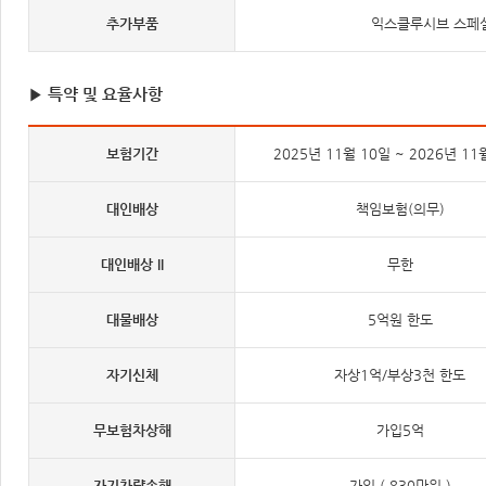
추가부품
익스클루시브 스페셜
▶ 특약 및 요율사항
보험기간
2025년 11월 10일 ~ 2026년 11
대인배상
책임보험(의무)
대인배상 II
무한
대물배상
5억원 한도
자기신체
자상1억/부상3천 한도
무보험차상해
가입5억
자기차량손해
가입 ( 830만원 )