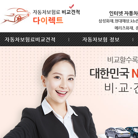
자동차보험료
비교견적
인터넷 자동
다
이
렉
트
삼성화재,현대해상,kb
메리츠화재, 
자동차보험료비교견적
자동차보험 정보
|
|