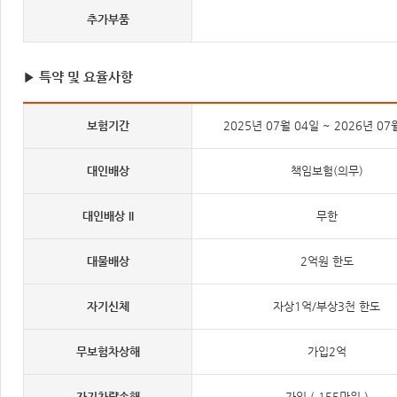
추가부품
▶ 특약 및 요율사항
보험기간
2025년 07월 04일 ~ 2026년 07
대인배상
책임보험(의무)
대인배상 II
무한
대물배상
2억원 한도
자기신체
자상1억/부상3천 한도
무보험차상해
가입2억
자기차량손해
가입 ( 155만원 )