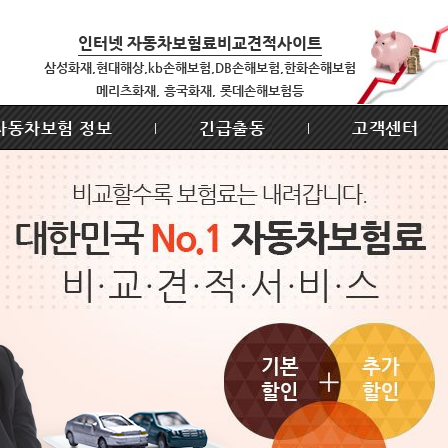
인터넷 자동차보험료비교견적사이트
삼성화재,현대해상,kb손해보험,DB손해보험,한화손해보험
메리츠화재, 흥국화재, 롯데손해보험등
자동차보험 정보
긴급출동
고객센터
|
|