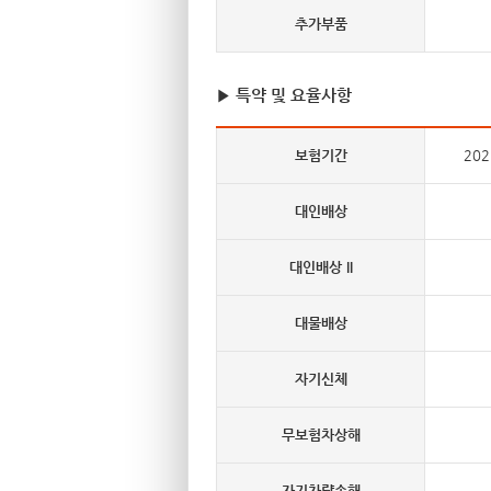
추가부품
▶ 특약 및 요율사항
보험기간
202
대인배상
대인배상 II
대물배상
자기신체
무보험차상해
자기차량손해