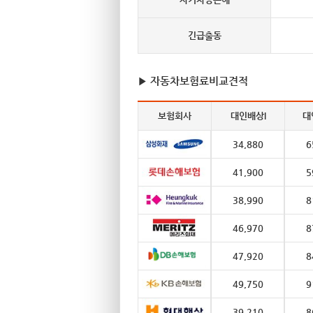
긴급출동
▶ 자동차보험료비교견적
보험회사
대인배상I
대
34,880
6
41,900
5
38,990
8
46,970
8
47,920
8
49,750
9
39,210
8