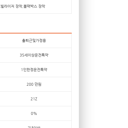
이모빌라이저 장착,블랙박스 장착
출퇴근및가정용
35세이상운전특약
1인한정운전특약
200 만원
21Z
0%
7년이상