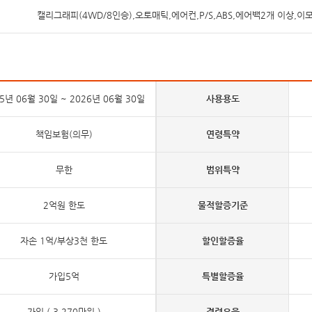
캘리그래피(4WD/8인승),오토매틱,에어컨,P/S,ABS,에어백2개 이상,
5년 06월 30일 ~ 2026년 06월 30일
사용용도
책임보험(의무)
연령특약
무한
범위특약
2억원 한도
물적할증기준
자손 1억/부상3천 한도
할인할증율
가입5억
특별할증율
가입 ( 3,270만원 )
경력요율