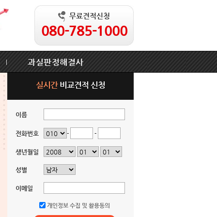
무료견적신청
080-785-1000
과실판정해결사
|
실시간
비교견적 신청
이름
전화번호
-
-
생년월일
성별
이메일
개인정보 수집 및 활용동의