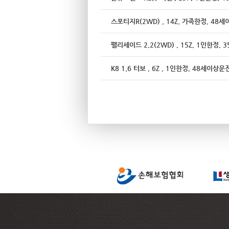
스포티지R(2WD) , 14Z, 가족한정, 4
팰리세이드 2.2(2WD) , 15Z, 1인한정
K8 1.6 터보 , 6Z , 1인한정, 48세이상