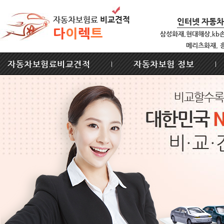
자동차보험료
비교견적
인터넷 자동
다
이
렉
트
삼성화재,현대해상,kb
메리츠화재, 
자동차보험료비교견적
자동차보험 정보
|
|