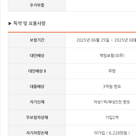
추가부품
▶ 특약 및 요율사항
보험기간
2025년 06월 25일 ~ 2025년 08
대인배상
책임보험(의무)
대인배상 II
무한
대물배상
3억원 한도
자기신체
자상1억/부상5천 한도
무보험차상해
가입2억
자기차량손해
미가입 ( 6,228만원 )