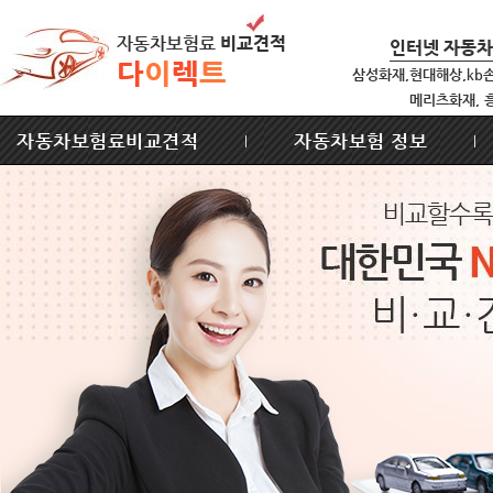
자동차보험료
비교견적
인터넷 자동
다
이
렉
트
삼성화재,현대해상,kb
메리츠화재, 
자동차보험료비교견적
자동차보험 정보
|
|