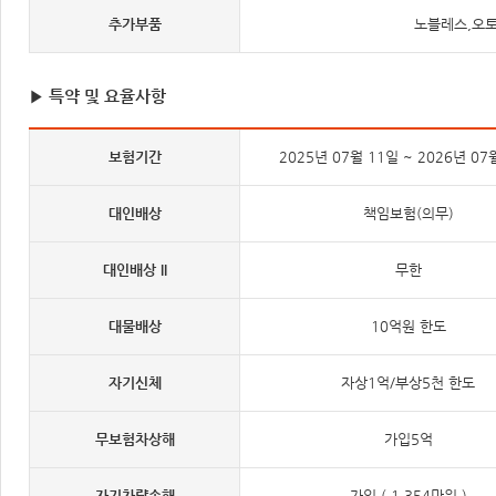
추가부품
노블레스,오토
▶ 특약 및 요율사항
보험기간
2025년 07월 11일 ~ 2026년 07
대인배상
책임보험(의무)
대인배상 II
무한
대물배상
10억원 한도
자기신체
자상1억/부상5천 한도
무보험차상해
가입5억
자기차량손해
가입 ( 1,354만원 )