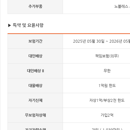
추가부품
노블레스 
▶ 특약 및 요율사항
보험기간
2025년 05월 30일 ~ 2026년 05
대인배상
책임보험(의무)
대인배상 II
무한
대물배상
1억원 한도
자기신체
자상1억/부상2천 한도
무보험차상해
가입2억
자기차량손해
가입 ( 1,039만원 )