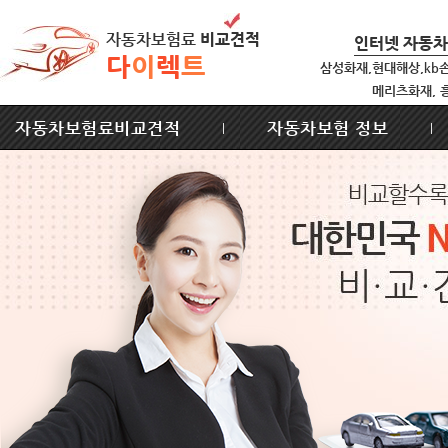
자동차보험료
비교견적
인터넷 자동
다
이
렉
트
삼성화재,현대해상,kb
메리츠화재, 
자동차보험료비교견적
자동차보험 정보
|
|